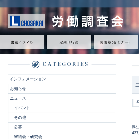
書籍／ＤＶＤ
定期刊行誌
労働
塾
（
セミナ
ー
）
インフォメーション
お知らせ
ニュース
イベント
その他
厚
公募
43
審議会・研究会