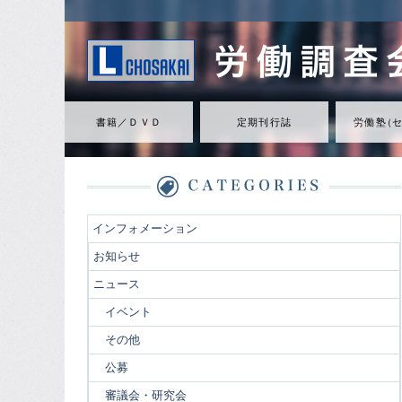
書籍／ＤＶＤ
定期刊行誌
労働
塾
（
インフォメーション
お知らせ
ニュース
イベント
その他
公募
審議会・研究会