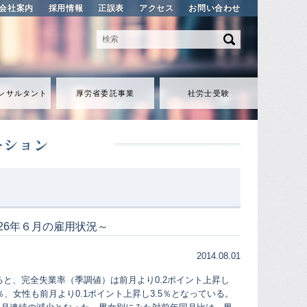
会社案内
採用情報
正誤表
アクセス
お問い合わせ
ンサルタント
厚労省委託事業
社労士受験
成26年６月の雇用状況～
2014.08.01
と、完全失業率（季調値）は前月より0.2ポイント上昇し
％、女性も前月より0.1ポイント上昇し3.5％となっている。