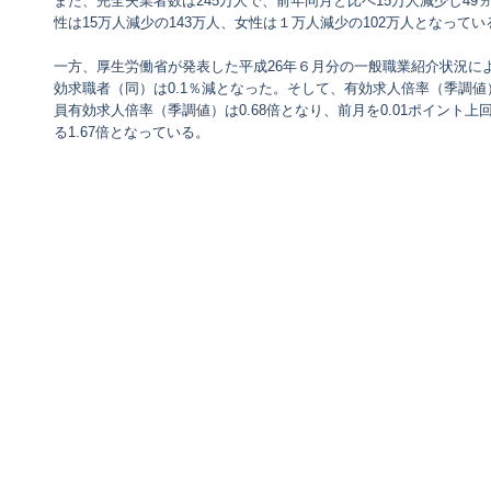
また、完全失業者数は245万人で、前年同月と比べ15万人減少し4
性は15万人減少の143万人、女性は１万人減少の102万人となってい
一方、厚生労働省が発表した平成26年６月分の一般職業紹介状況によ
効求職者（同）は0.1％減となった。そして、有効求人倍率（季調値）
員有効求人倍率（季調値）は0.68倍となり、前月を0.01ポイント上
る1.67倍となっている。