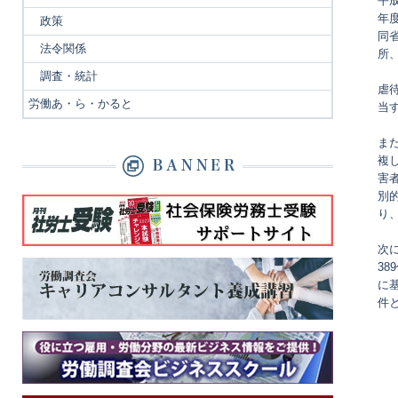
平
年
政策
同
法令関係
所
調査・統計
虐
労働あ・ら・かると
当
ま
複
害
別
り
次
3
に
件