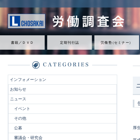
書籍／ＤＶＤ
定期刊行誌
労働
塾
（
セミナ
ー
）
インフォメーション
お知らせ
ニュース
イベント
その他
厚
公募
審議会・研究会