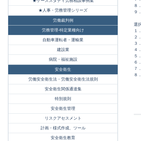
★ケーススタディ労務相談事例集
８
★人事・労務管理シリーズ
９
労働裁判例
選
労務管理-特定業種向け
１
２
自動車運転者・運輸業
３
建設業
４
５
病院・福祉施設
６
７
安全衛生
８
労働安全衛生法・労働安全衛生法規則
安全衛生関係通達集
特別規則
安全衛生管理
リスクアセスメント
計画・様式作成、ツール
安全衛生教育