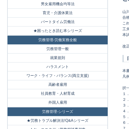
男女雇用機会均等法
山
育児・介護休業法
合
パートタイム労働法
こ
工
★困ったとき読む本シリーズ
本
労務管理-労働実務全般
改正
労務管理一般
就業規則
ハラスメント
本
ワーク・ライフ・バランス(両立支援)
凡
高齢者雇用
択
社員教育・人材育成
１
２
外国人雇用
３
４
労務管理-シリーズ
５
★労務トラブル解決法!Q&Aシリーズ
６
７