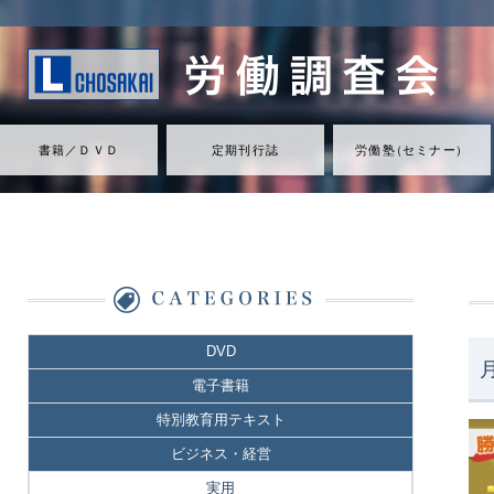
書籍／ＤＶＤ
定期刊行誌
労働
塾
（
セミナ
ー
）
DVD
電子書籍
特別教育用テキスト
ビジネス・経営
実用