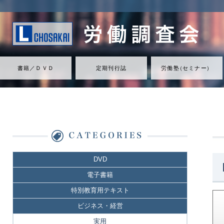
書籍／ＤＶＤ
定期刊行誌
労働
塾
（
セミナ
ー
）
DVD
電子書籍
特別教育用テキスト
ビジネス・経営
実用