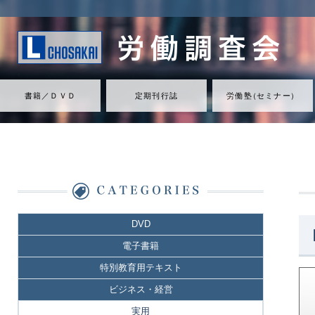
書籍／ＤＶＤ
定期刊行誌
労働
塾
（
セミナ
ー
）
DVD
電子書籍
特別教育用テキスト
ビジネス・経営
実用