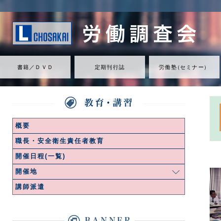
書籍／ＤＶＤ
定期刊行誌
労働
塾
（
セミナ
ー
）
概要
職⻑・安全衛生責任者教育
開催日程(一覧)
開催地
講師派遣