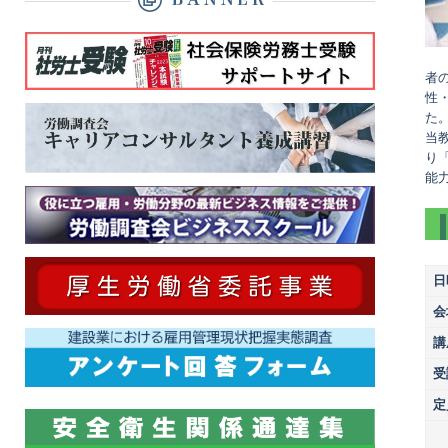
者
性
た
当
り
能
日
会
講
受
定